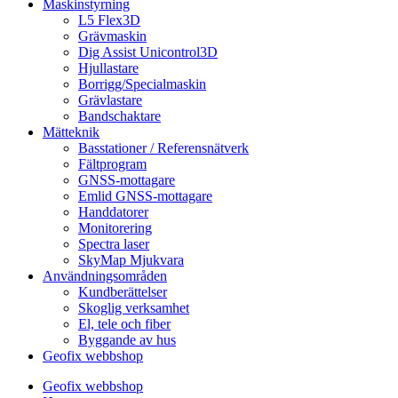
Maskinstyrning
L5 Flex3D
Grävmaskin
Dig Assist Unicontrol3D
Hjullastare
Borrigg/Specialmaskin
Grävlastare
Bandschaktare
Mätteknik
Basstationer / Referensnätverk
Fältprogram
GNSS-mottagare
Emlid GNSS-mottagare
Handdatorer
Monitorering
Spectra laser
SkyMap Mjukvara
Användningsområden
Kundberättelser
Skoglig verksamhet
El, tele och fiber
Byggande av hus
Geofix webbshop
Geofix webbshop