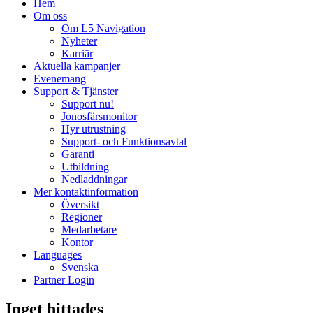
Hem
Om oss
Om L5 Navigation
Nyheter
Karriär
Aktuella kampanjer
Evenemang
Support & Tjänster
Support nu!
Jonosfärsmonitor
Hyr utrustning
Support- och Funktionsavtal
Garanti
Utbildning
Nedladdningar
Mer kontaktinformation
Översikt
Regioner
Medarbetare
Kontor
Languages
Svenska
Partner Login
Inget hittades