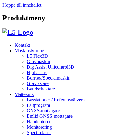
Hoppa till innehållet
Produktmeny
Kontakt
Maskinstyrning
L5 Flex3D
Grävmaskin
Dig Assist Unicontrol3D
Hjullastare
Borrigg/Specialmaskin
Grävlastare
Bandschaktare
Mätteknik
Basstationer / Referensnätverk
Fältprogram
GNSS-mottagare
Emlid GNSS-mottagare
Handdatorer
Monitorering
Spectra laser