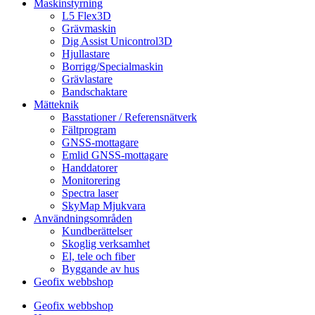
Maskinstyrning
L5 Flex3D
Grävmaskin
Dig Assist Unicontrol3D
Hjullastare
Borrigg/Specialmaskin
Grävlastare
Bandschaktare
Mätteknik
Basstationer / Referensnätverk
Fältprogram
GNSS-mottagare
Emlid GNSS-mottagare
Handdatorer
Monitorering
Spectra laser
SkyMap Mjukvara
Användningsområden
Kundberättelser
Skoglig verksamhet
El, tele och fiber
Byggande av hus
Geofix webbshop
Geofix webbshop