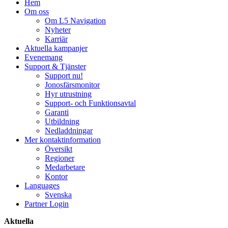
Hem
Om oss
Om L5 Navigation
Nyheter
Karriär
Aktuella kampanjer
Evenemang
Support & Tjänster
Support nu!
Jonosfärsmonitor
Hyr utrustning
Support- och Funktionsavtal
Garanti
Utbildning
Nedladdningar
Mer kontaktinformation
Översikt
Regioner
Medarbetare
Kontor
Languages
Svenska
Partner Login
Aktuella