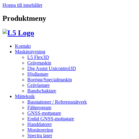
Hoppa till innehållet
Produktmeny
Kontakt
Maskinstyrning
L5 Flex3D
Grävmaskin
Dig Assist Unicontrol3D
Hjullastare
Borrigg/Specialmaskin
Grävlastare
Bandschaktare
Mätteknik
Basstationer / Referensnätverk
Fältprogram
GNSS-mottagare
Emlid GNSS-mottagare
Handdatorer
Monitorering
Spectra laser